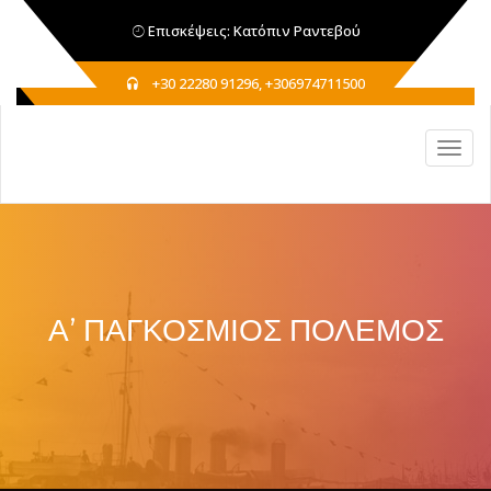
Επισκέψεις: Κατόπιν Ραντεβού
+30 22280 91296, +306974711500
Α’ ΠΑΓΚΟΣΜΙΟΣ ΠΟΛΕΜΟΣ