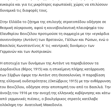
ευκαιρία και για τις μικρότερες ευρωπαϊκές χώρες να επιλύσουν
δυναμικά τις διαφορές τους.
Στην Ελλάδα το ζήτημα της επιλογής στρατοπέδου οδήγησε σε
θεσμική σύγκρουση, αφού η κοινοβουλευτική πλειοψηφία του
Ελευθερίου Βενιζέλου προτιμούσε τη συμμαχία με την «εγκάρδια
συνεννόηση» (Αντάντ) των Βρετανών, Γάλλων και Ρώσων, ενώ ο
Βασιλεύς Κωνσταντίνος Α’ τις «κεντρικές δυνάμεις» των
Γερμανών και των Αυστριακών.
Η αποτυχία των δυνάμεων της Αντάντ να παραβιάσουν τα
Δαρδανέλια (θέρος 1915) και η επικείμενη πλήρης κατάρρευση
των Σέρβων έφερε την Αντάντ στη Θεσσαλονίκη. Η παραβίαση
της ελληνική ουδετερότητας (Οκτώβριος 1915) με την ενθάρρυνση
του Βενιζέλου, οδήγησε στην αποπομπή του από το Βασιλιά. Την
άνοιξη του 1916 με την ανοχή της ελληνικής κυβέρνησης και κάτω
από γερμανικές πιέσεις, ο βουλγάρικος στρατός κατέλαβε
ολόκληρη την Ανατολική Μακεδονία.