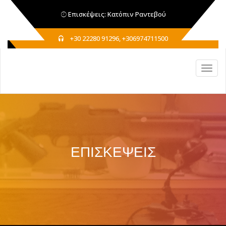
Επισκέψεις: Κατόπιν Ραντεβού
+30 22280 91296, +306974711500
ΕΠΙΣΚΕΨΕΙΣ