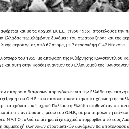
αφέρεται και με τα αρχικά ΕΚ.Σ.Ε.) (1950-1955), αποτελούσε την
 Ελλάδας περιελάμβανε δυνάμεις του στρατού ξηράς και της αε
ιλικής αεροπορίας από 67 άτομα, με 7 αεροσκάφη C-47 Ντακότα.
θινόπωρο του 1955, με απόφαση της κυβέρνησης Κωνσταντίνου Κα
χε και αυτή στην Κορέα) εναντίον του Ελληνισμού της Κωνσταντι
αν απόρροια διάφορων παραγόντων για την Ελλάδα την εποχή εκ
πιχείρηση του Ο.Η.Ε. που αποσκοπούσε στην κατοχύρωση της συλλ
το πρώτα χρόνια του Ψυχρού Πολέμου η Ελλάδα αισθανόταν ότι αν
ικασία της αντίδρασης, μέσω του Ο.Η.Ε., σε μια απρόκλητη επίθε
το Ν.Α.Τ.Ο., αλλά το αίτημα είχε αρχικά απορριφθεί από τους Αμερ
, η συμμετοχή ελληνικών στρατιωτικών δυνάμεων θα αποτελούσε α