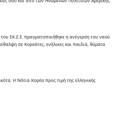
ρέας όσο και από των Ηνωμένων Πολιτειών Αμερικής.
 του ΕΚ.Σ.Ε. πραγματοποιήθηκε η ανέγερση του ναού
ίθαλψη σε Κορεάτες, ενήλικες και παιδιά, θύματα
κότα. Η Νότια Κορέα προς τιμή της ελληνικής