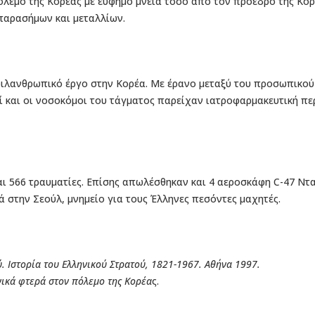
 Πόλεμο της Κορέας με εύφημο μνεία τόσο από τον πρόεδρο της Κο
 παρασήμων και μεταλλίων.
 φιλανθρωπικό έργο στην Κορέα. Με έρανο μεταξύ του προσωπικού
οί και οι νοσοκόμοι του τάγματος παρείχαν ιατροφαρμακευτική περ
ι 566 τραυματίες. Επίσης απωλέσθηκαν και 4 αεροσκάφη C-47 Ντα
 στην Σεούλ, μνημείο για τους Έλληνες πεσόντες μαχητές.
ύ. Ιστορία του Ελληνικού Στρατού, 1821-1967. Αθήνα 1997.
νικά φτερά στον πόλεμο της Κορέα
ς.