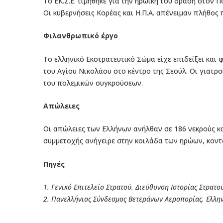
Το ΕΚ.Σ.Ε. τιμήθηκε για την ηρωική του δράση στον
Οι κυβερνήσεις Κορέας και Η.Π.Α. απένειμαν πλήθος
Φιλανθρωπικό έργο
Το ελληνικό Εκστρατευτικό Σώμα είχε επιδείξει και
του Αγίου Νικολάου στο κέντρο της Σεούλ. Οι γιατρ
του πολεμικών συγκρούσεων.
Απώλειες
Οι απώλειες των Ελλήνων ανήλθαν σε 186 νεκρούς κα
συμμετοχής ανήγειρε στην κοιλάδα των ηρώων, κοντά
Πηγές
1. Γενικό Επιτελείο Στρατού. Διεύθυνση Ιστορίας Στρατο
2. Πανελλήνιος Σύνδεσμος Βετεράνων Αεροπορίας. Ελλη