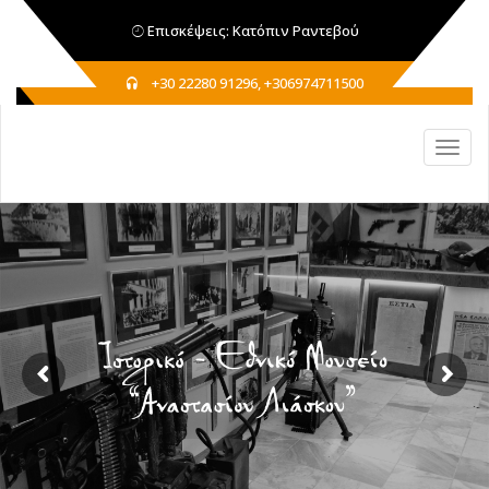
Επισκέψεις: Κατόπιν Ραντεβού
+30 22280 91296, +306974711500